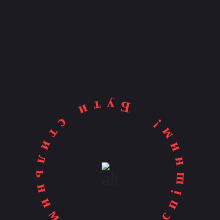
ьору
Бути стильним - бути успішним!